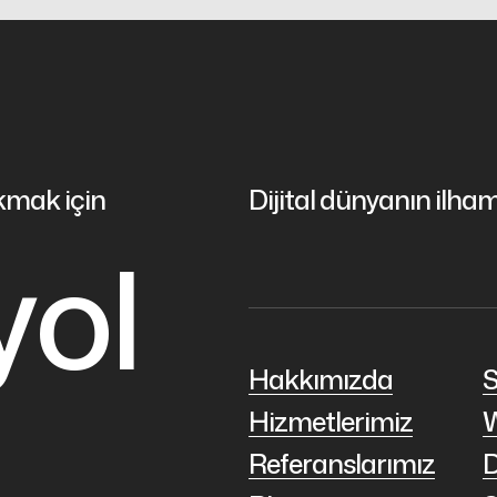
akmak için
Dijital dünyanın ilham
yol
Hakkımızda
S
Hizmetlerimiz
W
Referanslarımız
D