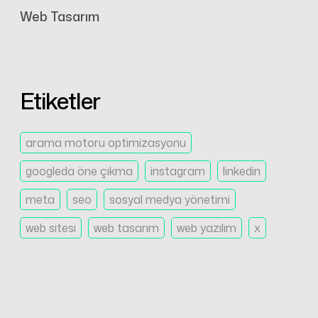
Web Tasarım
Etiketler
arama motoru optimizasyonu
googleda öne çıkma
instagram
linkedin
meta
seo
sosyal medya yönetimi
web sitesi
web tasarım
web yazılım
x