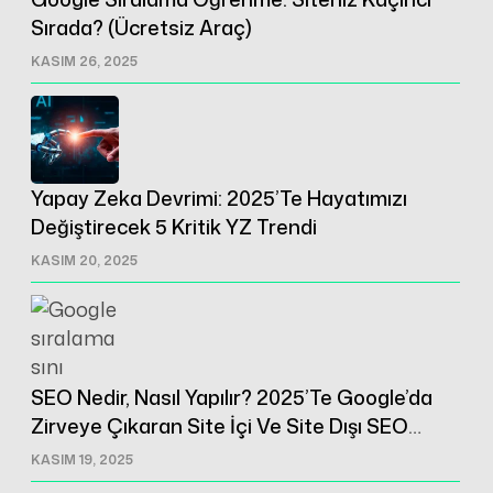
Sırada? (Ücretsiz Araç)
KASIM 26, 2025
Yapay Zeka Devrimi: 2025’te Hayatımızı
Değiştirecek 5 Kritik YZ Trendi
KASIM 20, 2025
SEO Nedir, Nasıl Yapılır? 2025’te Google’da
Zirveye Çıkaran Site İçi Ve Site Dışı SEO
Rehberi
KASIM 19, 2025